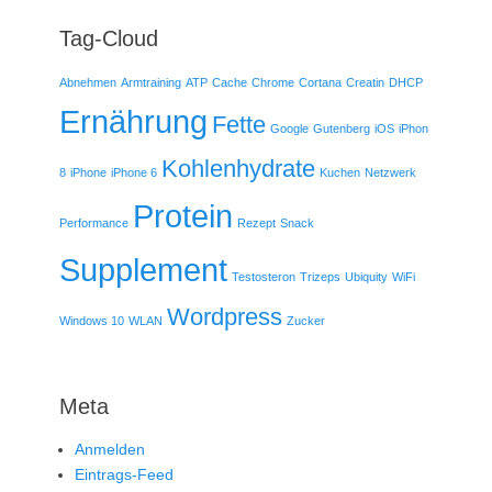
Tag-Cloud
Abnehmen
Armtraining
ATP
Cache
Chrome
Cortana
Creatin
DHCP
Ernährung
Fette
Google
Gutenberg
iOS
iPhon
Kohlenhydrate
8
iPhone
iPhone 6
Kuchen
Netzwerk
Protein
Performance
Rezept
Snack
Supplement
Testosteron
Trizeps
Ubiquity
WiFi
Wordpress
Windows 10
WLAN
Zucker
Meta
Anmelden
Eintrags-Feed