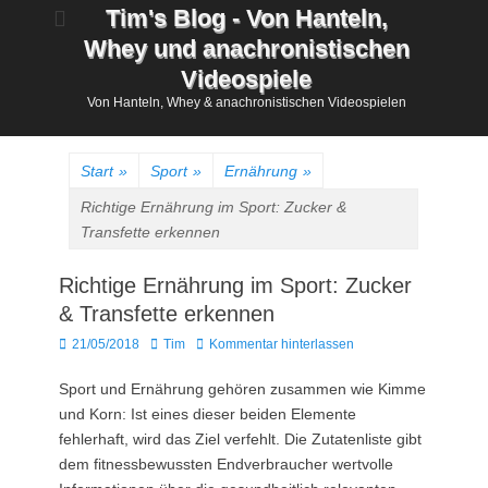
Zum
Tim's Blog - Von Hanteln,
Inhalt
Whey und anachronistischen
springen
Videospiele
Von Hanteln, Whey & anachronistischen Videospielen
Start
»
Sport
»
Ernährung
»
Richtige Ernährung im Sport: Zucker &
Transfette erkennen
Richtige Ernährung im Sport: Zucker
& Transfette erkennen
Posted
Autor
21/05/2018
Tim
Kommentar hinterlassen
on
Sport und Ernährung gehören zusammen wie Kimme
und Korn: Ist eines dieser beiden Elemente
fehlerhaft, wird das Ziel verfehlt. Die Zutatenliste gibt
dem fitnessbewussten Endverbraucher wertvolle