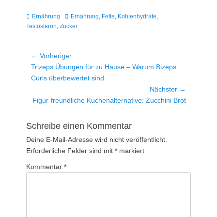
Kategorien
Schlagworte
Ernährung
Ernährung
,
Fette
,
Kohlenhydrate
,
Testosteron
,
Zucker
Beitragsnavigation
← Vorheriger
Vorheriger
Trizeps Übungen für zu Hause – Warum Bizeps
Beitrag:
Curls überbewertet sind
Nächster →
Nächster
Figur-freundliche Kuchenalternative: Zucchini Brot
Beitrag:
Schreibe einen Kommentar
Deine E-Mail-Adresse wird nicht veröffentlicht.
Erforderliche Felder sind mit
*
markiert
Kommentar
*