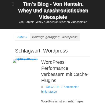
Zum
Tim's Blog - Von Hanteln,
Inhalt
Whey und anachronistischen
springen
Videospiele
Von Hanteln, Whey & anachronistischen Videospielen
Start
»
Beiträge getagged
Wordpress
Schlagwort:
Wordpress
WordPress
Performance
verbessern mit Cache-
Plugins
Posted
17/03/2019
Kommentar
on
hinterlassen
WordPress ist ein mächtiges