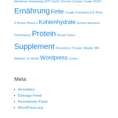
Abnehmen
Armtraining
ATP
Cache
Chrome
Cortana
Creatin
DHCP
Ernährung
Fette
Google
Gutenberg
iOS
iPhon
Kohlenhydrate
8
iPhone
iPhone 6
Kuchen
Netzwerk
Protein
Performance
Rezept
Snack
Supplement
Testosteron
Trizeps
Ubiquity
WiFi
Wordpress
Windows 10
WLAN
Zucker
Meta
Anmelden
Eintrags-Feed
Kommentar-Feed
WordPress.org