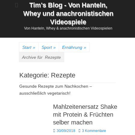
Zum
Tim's Blog - Von Hanteln,
Inhalt
Whey und anachronistischen
springen
Videospiele
Von Hanteln, Whey & anachronistischen Videospielen
Start
»
Sport
»
Ernährung
»
Archive für
Rezepte
Kategorie:
Rezepte
Gesunde Rezepte zum Nachkochen –
ausschließlich vegetarisch!
Mahlzeitenersatz Shake
mit Protein & Früchten
selber machen
Posted
30/09/2018
3 Kommentare