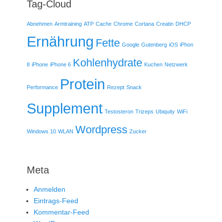
Tag-Cloud
Abnehmen
Armtraining
ATP
Cache
Chrome
Cortana
Creatin
DHCP
Ernährung
Fette
Google
Gutenberg
iOS
iPhon
Kohlenhydrate
8
iPhone
iPhone 6
Kuchen
Netzwerk
Protein
Performance
Rezept
Snack
Supplement
Testosteron
Trizeps
Ubiquity
WiFi
Wordpress
Windows 10
WLAN
Zucker
Meta
Anmelden
Eintrags-Feed
Kommentar-Feed