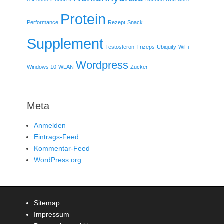
Protein
Performance
Rezept
Snack
Supplement
Testosteron
Trizeps
Ubiquity
WiFi
Wordpress
Windows 10
WLAN
Zucker
Meta
Anmelden
Eintrags-Feed
Kommentar-Feed
WordPress.org
Sitemap
Impressum