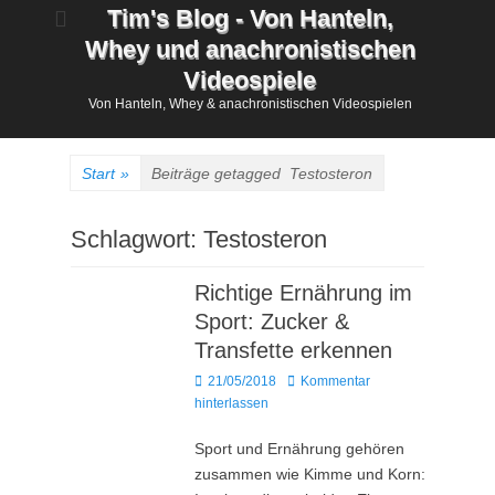
Zum
Tim's Blog - Von Hanteln,
Inhalt
Whey und anachronistischen
springen
Videospiele
Von Hanteln, Whey & anachronistischen Videospielen
Start
»
Beiträge getagged
Testosteron
Schlagwort:
Testosteron
Richtige Ernährung im
Sport: Zucker &
Transfette erkennen
Posted
21/05/2018
Kommentar
on
hinterlassen
Sport und Ernährung gehören
zusammen wie Kimme und Korn: