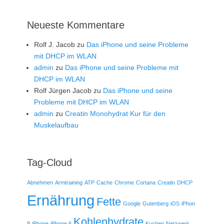
Neueste Kommentare
Rolf J. Jacob
zu
Das iPhone und seine Probleme
mit DHCP im WLAN
admin
zu
Das iPhone und seine Probleme mit
DHCP im WLAN
Rolf Jürgen Jacob
zu
Das iPhone und seine
Probleme mit DHCP im WLAN
admin
zu
Creatin Monohydrat Kur für den
Muskelaufbau
Tag-Cloud
Abnehmen
Armtraining
ATP
Cache
Chrome
Cortana
Creatin
DHCP
Ernährung
Fette
Google
Gutenberg
iOS
iPhon
Kohlenhydrate
8
iPhone
iPhone 6
Kuchen
Netzwerk