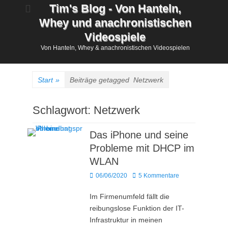
Zum
Tim's Blog - Von Hanteln,
Inhalt
Whey und anachronistischen
springen
Videospiele
Von Hanteln, Whey & anachronistischen Videospielen
Start
»
Beiträge getagged
Netzwerk
Schlagwort:
Netzwerk
Das iPhone und seine
Probleme mit DHCP im
WLAN
Posted
06/06/2020
5 Kommentare
on
Im Firmenumfeld fällt die
reibungslose Funktion der IT-
Infrastruktur in meinen