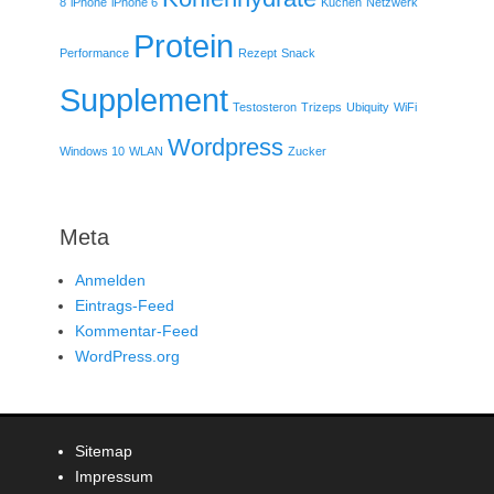
8
iPhone
iPhone 6
Kuchen
Netzwerk
Protein
Performance
Rezept
Snack
Supplement
Testosteron
Trizeps
Ubiquity
WiFi
Wordpress
Windows 10
WLAN
Zucker
Meta
Anmelden
Eintrags-Feed
Kommentar-Feed
WordPress.org
Sitemap
Impressum