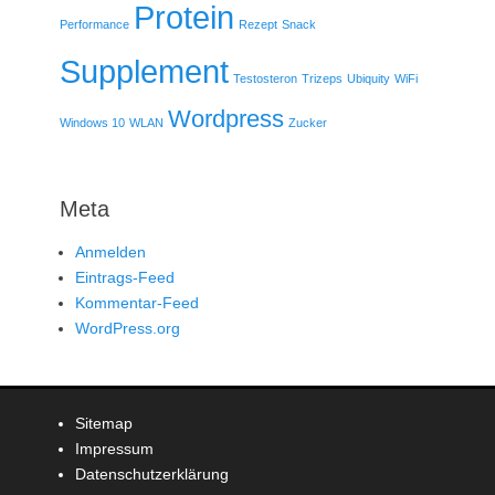
Protein
Performance
Rezept
Snack
Supplement
Testosteron
Trizeps
Ubiquity
WiFi
Wordpress
Windows 10
WLAN
Zucker
Meta
Anmelden
Eintrags-Feed
Kommentar-Feed
WordPress.org
Sitemap
Impressum
Datenschutzerklärung