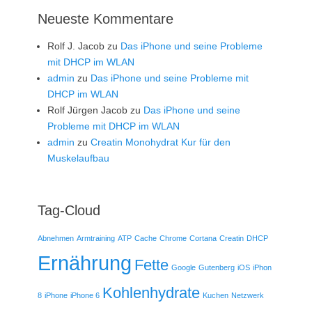
Neueste Kommentare
Rolf J. Jacob
zu
Das iPhone und seine Probleme
mit DHCP im WLAN
admin
zu
Das iPhone und seine Probleme mit
DHCP im WLAN
Rolf Jürgen Jacob
zu
Das iPhone und seine
Probleme mit DHCP im WLAN
admin
zu
Creatin Monohydrat Kur für den
Muskelaufbau
Tag-Cloud
Abnehmen
Armtraining
ATP
Cache
Chrome
Cortana
Creatin
DHCP
Ernährung
Fette
Google
Gutenberg
iOS
iPhon
Kohlenhydrate
8
iPhone
iPhone 6
Kuchen
Netzwerk