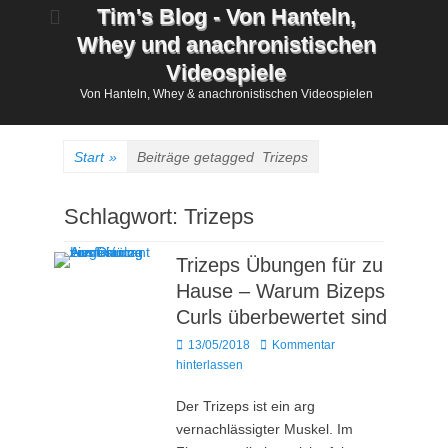
Zum
Tim's Blog - Von Hanteln,
Inhalt
Whey und anachronistischen
springen
Videospiele
Von Hanteln, Whey & anachronistischen Videospielen
Start
»
Beiträge getagged
Trizeps
Schlagwort:
Trizeps
Trizeps Übungen für zu
Hause – Warum Bizeps
Curls überbewertet sind
Posted
13/05/2018
Kommentar
on
hinterlassen
Der Trizeps ist ein arg
vernachlässigter Muskel. Im