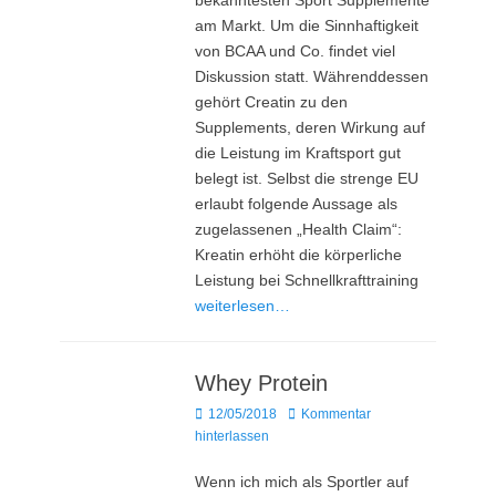
bekanntesten Sport Supplemente
am Markt. Um die Sinnhaftigkeit
von BCAA und Co. findet viel
Diskussion statt. Währenddessen
gehört Creatin zu den
Supplements, deren Wirkung auf
die Leistung im Kraftsport gut
belegt ist. Selbst die strenge EU
erlaubt folgende Aussage als
zugelassenen „Health Claim“:
Kreatin erhöht die körper­liche
Leistung bei Schnell­krafttraining
weiterlesen…
Whey Protein
Posted
12/05/2018
Kommentar
on
hinterlassen
Wenn ich mich als Sportler auf