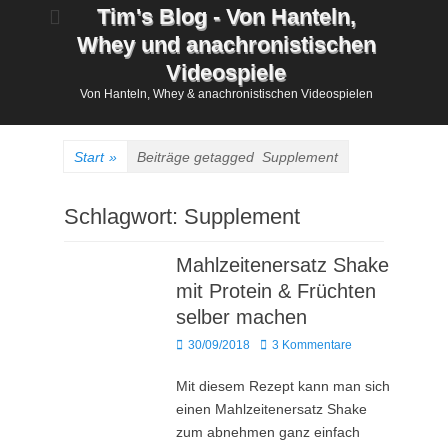
Zum
Tim's Blog - Von Hanteln,
Inhalt
Whey und anachronistischen
springen
Videospiele
Von Hanteln, Whey & anachronistischen Videospielen
Start
»
Beiträge getagged
Supplement
Schlagwort:
Supplement
Mahlzeitenersatz Shake
mit Protein & Früchten
selber machen
Posted
30/09/2018
3 Kommentare
on
Mit diesem Rezept kann man sich
einen Mahlzeitenersatz Shake
zum abnehmen ganz einfach