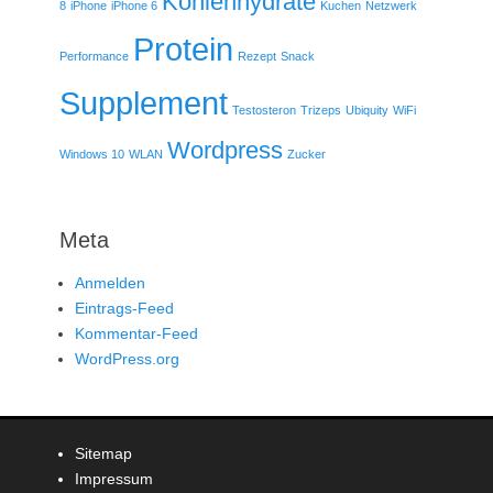
Kohlenhydrate
8
iPhone
iPhone 6
Kuchen
Netzwerk
Protein
Performance
Rezept
Snack
Supplement
Testosteron
Trizeps
Ubiquity
WiFi
Wordpress
Windows 10
WLAN
Zucker
Meta
Anmelden
Eintrags-Feed
Kommentar-Feed
WordPress.org
Sitemap
Impressum