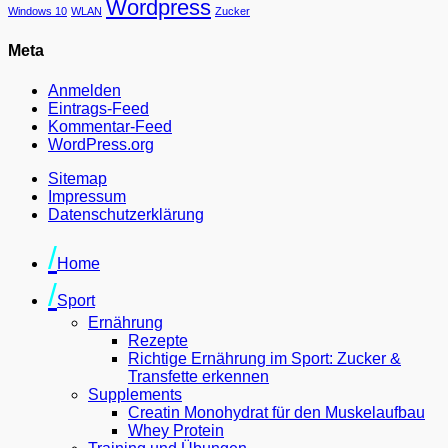
Wordpress
Windows 10
WLAN
Zucker
Meta
Anmelden
Eintrags-Feed
Kommentar-Feed
WordPress.org
Sitemap
Impressum
Datenschutzerklärung
Facebook
Twitter
Feed
GitHub
LinkedIn
Auf
Instagram
Skype
Spotify
Nach
Home
Pinterest
oben
pinnen
scrollen
Sport
Ernährung
Rezepte
Richtige Ernährung im Sport: Zucker &
Transfette erkennen
Supplements
Creatin Monohydrat für den Muskelaufbau
Whey Protein