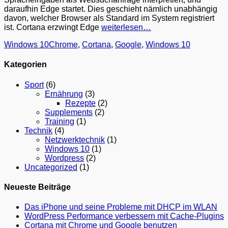
daraufhin Edge startet. Dies geschieht nämlich unabhängig
davon, welcher Browser als Standard im System registriert
ist. Cortana erzwingt Edge
weiterlesen…
Kategorien
Schlagworte
Windows 10
Chrome
,
Cortana
,
Google
,
Windows 10
Kategorien
Sport
(6)
Ernährung
(3)
Rezepte
(2)
Supplements
(2)
Training
(1)
Technik
(4)
Netzwerktechnik
(1)
Windows 10
(1)
Wordpress
(2)
Uncategorized
(1)
Neueste Beiträge
Das iPhone und seine Probleme mit DHCP im WLAN
WordPress Performance verbessern mit Cache-Plugins
Cortana mit Chrome und Google benutzen