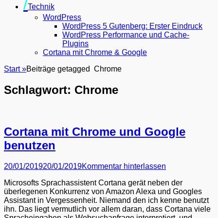
Technik
WordPress
WordPress 5 Gutenberg: Erster Eindruck
WordPress Performance und Cache-
Plugins
Cortana mit Chrome & Google
Start
»
Beiträge getagged
Chrome
Schlagwort:
Chrome
Cortana mit Chrome und Google
benutzen
Posted
20/01/2019
20/01/2019
Kommentar hinterlassen
on
Microsofts Sprachassistent Cortana gerät neben der
überlegenen Konkurrenz von Amazon Alexa und Googles
Assistant in Vergessenheit. Niemand den ich kenne benutzt
ihn. Das liegt vermutlich vor allem daran, dass Cortana viele
Spracheingaben als Websuchanfrage interpretiert, und