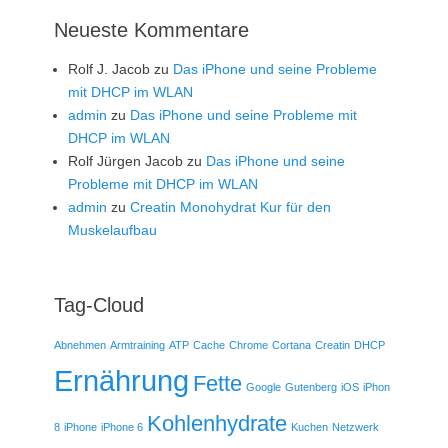
Neueste Kommentare
Rolf J. Jacob
zu
Das iPhone und seine Probleme
mit DHCP im WLAN
admin
zu
Das iPhone und seine Probleme mit
DHCP im WLAN
Rolf Jürgen Jacob
zu
Das iPhone und seine
Probleme mit DHCP im WLAN
admin
zu
Creatin Monohydrat Kur für den
Muskelaufbau
Tag-Cloud
Abnehmen
Armtraining
ATP
Cache
Chrome
Cortana
Creatin
DHCP
Ernährung
Fette
Google
Gutenberg
iOS
iPhon
Kohlenhydrate
8
iPhone
iPhone 6
Kuchen
Netzwerk