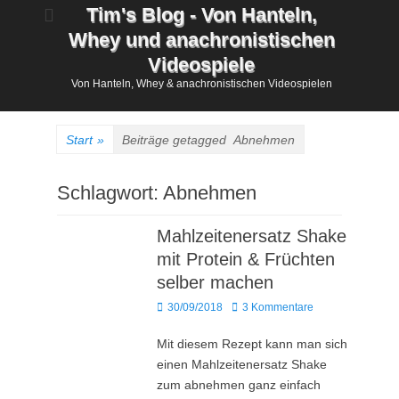
Zum
Tim's Blog - Von Hanteln,
Inhalt
Whey und anachronistischen
springen
Videospiele
Von Hanteln, Whey & anachronistischen Videospielen
Start
»
Beiträge getagged
Abnehmen
Schlagwort:
Abnehmen
Mahlzeitenersatz Shake
mit Protein & Früchten
selber machen
Posted
30/09/2018
3 Kommentare
on
Mit diesem Rezept kann man sich
einen Mahlzeitenersatz Shake
zum abnehmen ganz einfach